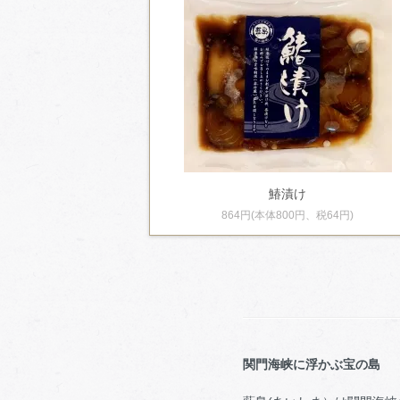
鰆漬け
864円(本体800円、税64円)
関門海峡に浮かぶ宝の島