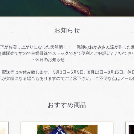
お知らせ
天皇陛下がお召し上がりになった天然鯛！！ 漁師のおかみさん達が作った
冷凍販売ですので主婦目線でストックできて便利とご好評いただいてお
のお知らせ
し訳ござい
配送等はお休み致します。 5月3日～5月5日、8月13日～8月15日、
船が欠航になる場合もありますのでご了承下さい。 ご不明な点はメール
おすすめ商品