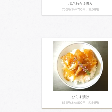
塩さわら 2切入
756円(本体700円、税56円)
ひらす漬け
864円(本体800円、税64円)