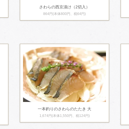
さわらの西京漬け（2切入）
864円(本体800円、税64円)
一本釣りのさわらのたたき 大
1,674円(本体1,550円、税124円)