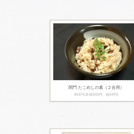
関門 たこめしの素（２合用）
864円(本体800円、税64円)