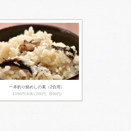
一本釣り鰆めしの素（2合用）
1,296円(本体1,200円、税96円)