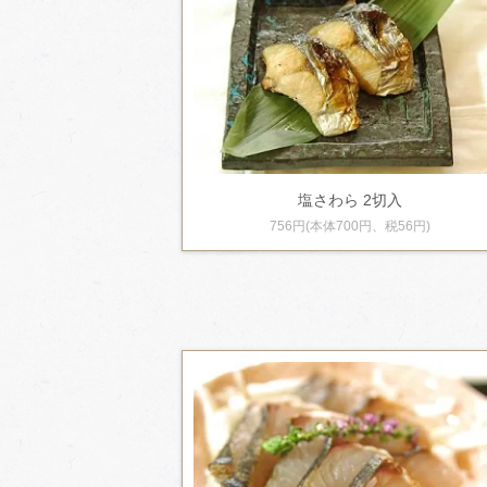
塩さわら 2切入
756円(本体700円、税56円)