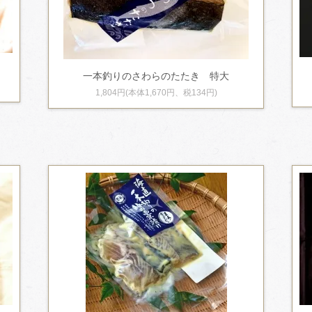
一本釣りのさわらのたたき 特大
1,804円(本体1,670円、税134円)