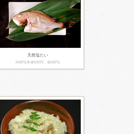
天然塩たい
648円(本体600円、税48円)