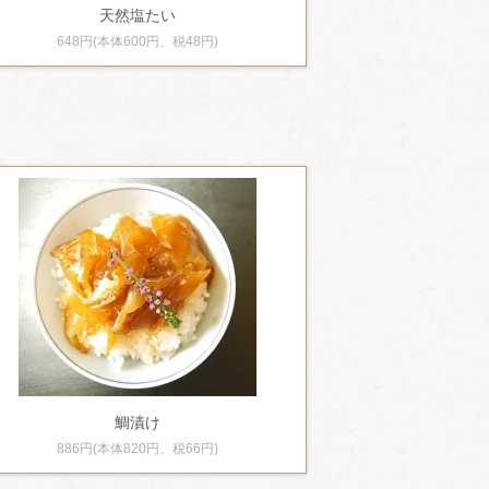
天然塩たい
648円(本体600円、税48円)
鯛漬け
886円(本体820円、税66円)