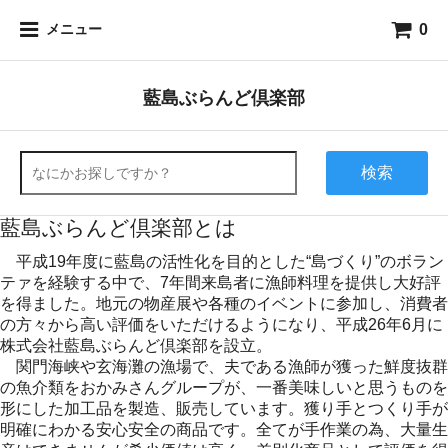
0
メニュー
藍島ぶらんど倶楽部
検索
藍島ぶらんど倶楽部とは
平成19年度に藍島の活性化を目的とした“島づくり”のボラン
テァを経験する中で、7年間来島者に漁師料理を提供し大好評
を得ました。地元の物産展や各種のイベントに参加し、消費者
の方々から高い評価をいただけるようになり、平成26年6月に
株式会社藍島ぶらんど倶楽部を設立。
関門海峡や玄海灘の漁場で、夫である漁師が獲った鮮度抜群
の魚介類をおかみさんグループが、一番美味しいと思うものを
形にした加工品を製造、販売しています。獲り手とつくり手が
明確にわかる安心安全の商品です。全てが手作業の為、大量生