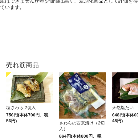
産はできませんが希少価値は高く、差別化商品として評価を得
ています。
売れ筋商品
塩さわら 2切入
天然塩たい
756円(本体700円、税
648円(本体
56円)
48円)
さわらの西京漬け（2切
入）
864円(本体800円、税