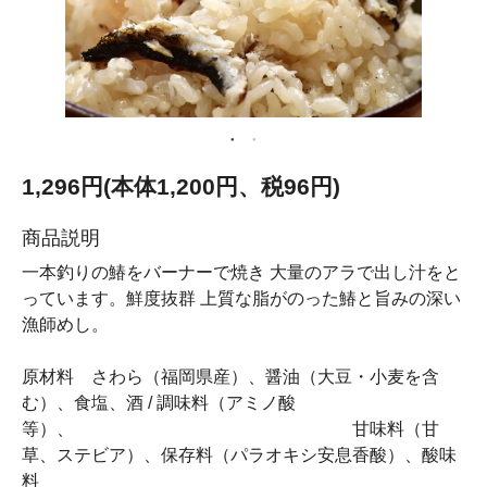
1,296円(本体1,200円、税96円)
商品説明
一本釣りの鰆をバーナーで焼き 大量のアラで出し汁をと
っています。鮮度抜群 上質な脂がのった鰆と旨みの深い
漁師めし。
原材料 さわら（福岡県産）、醤油（大豆・小麦を含
む）、食塩、酒 / 調味料（アミノ酸
等）、 甘味料（甘
草、ステビア）、保存料（パラオキシ安息香酸）、酸味
料