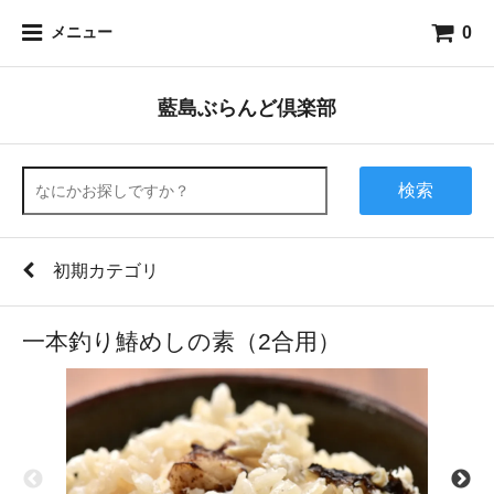
0
メニュー
藍島ぶらんど倶楽部
検索
初期カテゴリ
一本釣り鰆めしの素（2合用）